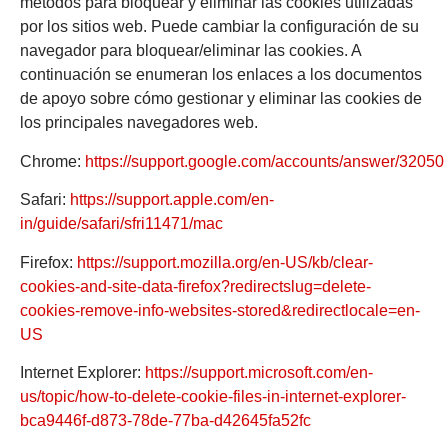
métodos para bloquear y eliminar las cookies utilizadas
por los sitios web. Puede cambiar la configuración de su
navegador para bloquear/eliminar las cookies. A
continuación se enumeran los enlaces a los documentos
de apoyo sobre cómo gestionar y eliminar las cookies de
los principales navegadores web.
Chrome:
https://support.google.com/accounts/answer/32050
Safari:
https://support.apple.com/en-
in/guide/safari/sfri11471/mac
Firefox:
https://support.mozilla.org/en-US/kb/clear-
cookies-and-site-data-firefox?redirectslug=delete-
cookies-remove-info-websites-stored&redirectlocale=en-
US
Internet Explorer:
https://support.microsoft.com/en-
us/topic/how-to-delete-cookie-files-in-internet-explorer-
bca9446f-d873-78de-77ba-d42645fa52fc