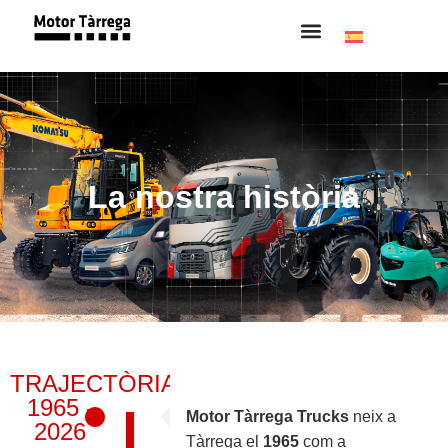
La nostra història
TRAJECTÒRIA
1965 -
Motor Tàrrega Trucks
neix a
2026
Tàrrega el
1965
com a