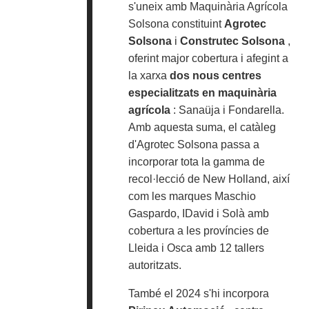
s'uneix amb Maquinària Agrícola
Solsona constituint
Agrotec
Solsona
i
Construtec Solsona
,
oferint major cobertura i afegint a
la xarxa
dos nous centres
especialitzats en maquinària
agrícola
: Sanaüja i Fondarella.
Amb aquesta suma, el catàleg
d'Agrotec Solsona passa a
incorporar tota la gamma de
recol·lecció de New Holland, així
com les marques Maschio
Gaspardo, IDavid i Solà amb
cobertura a les províncies de
Lleida i Osca amb 12 tallers
autoritzats.
També el 2024 s'hi incorpora